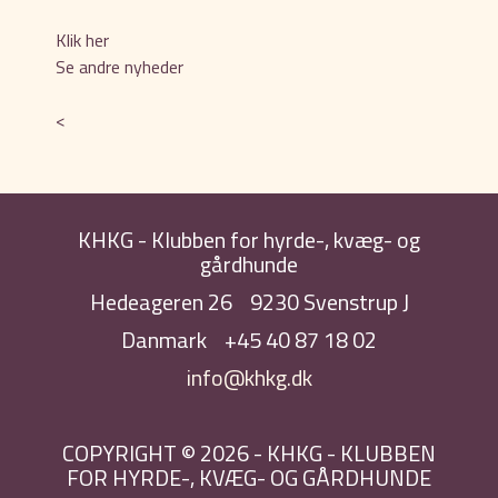
Klik her
Se andre nyheder
<
KHKG - Klubben for hyrde-, kvæg- og
gårdhunde
Hedeageren 26
9230 Svenstrup J
Danmark
+45 40 87 18 02
info@khkg.dk
COPYRIGHT © 2026 - KHKG - KLUBBEN
FOR HYRDE-, KVÆG- OG GÅRDHUNDE