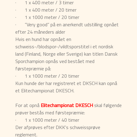
· 1 x 400 meter / 3 timer
· 1 x 400 meter / 20 timer
· 1 x 1000 meter / 20 timer
· ”Very good” på en anerkendt udstilling opnået
efter 24 måneders alder
Hvis en hund har opnået en
schweiss-/blodspor-/vildtsporstitel i et nordisk
land (Finland, Norge eller Sverige) kan titlen Dansk
Sporchampion opnås ved bestået med
førstepræmie på:
· 1 x 1000 meter / 20 timer
Kun hunde der har registreret et DKSCH kan opnå
et Elitechampionat DKESCH.
For at opnå
Elitechampionat DKESCH
skal følgende
prøver bestås med førstepræmie:
· 1 x 1000 meter / 40 timer
Der afprøves efter DKK's schweissprøve
reglement.