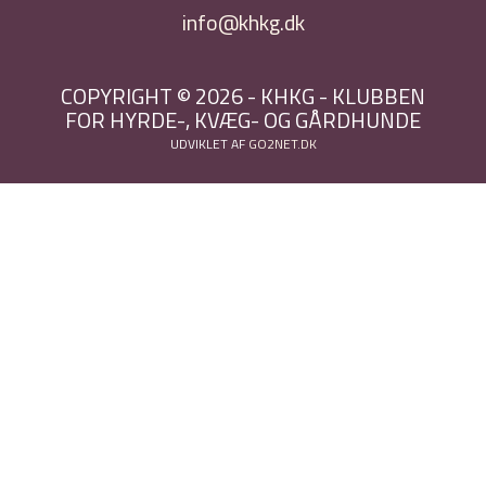
info@khkg.dk
COPYRIGHT © 2026 - KHKG - KLUBBEN
FOR HYRDE-, KVÆG- OG GÅRDHUNDE
UDVIKLET AF
GO2NET.DK