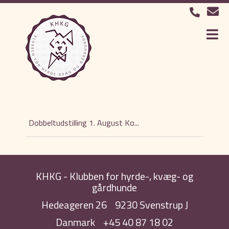
Dobbeltudstilling 1. August Ko...
KHKG - Klubben for hyrde-, kvæg- og
gårdhunde
Hedeageren 26
9230 Svenstrup J
Danmark
+45 40 87 18 02