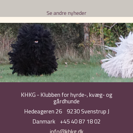
Se andre nyheder
KHKG - Klubben for hyrde-, kvæg- og
gårdhunde
Hedeageren 26
9230 Svenstrup J
Danmark
+45 40 87 18 02
info@khkg.dk