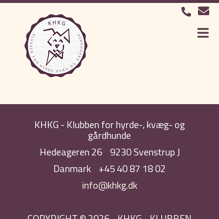
KHKG - Klubben for hyrde-, kvæg- og
gårdhunde
Hedeageren 26
9230 Svenstrup J
Danmark
+45 40 87 18 02
info@khkg.dk
COPYRIGHT © 2026 - KHKG - KLUBBEN