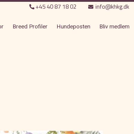
+45 40 87 18 02
info@khkg.dk
or
Breed Profiler
Hundeposten
Bliv medlem