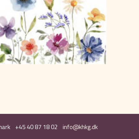
ark
+45 40 87 18 02
info@khkg.dk