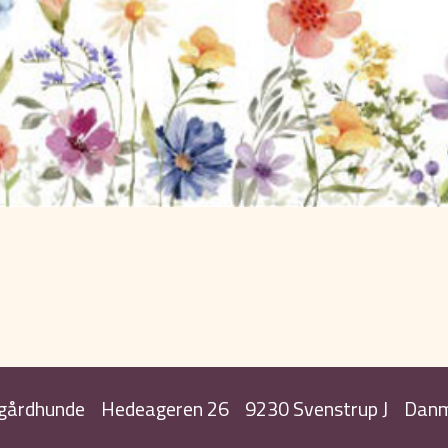
 gårdhunde
Hedeageren 26
9230 Svenstrup J
Danm