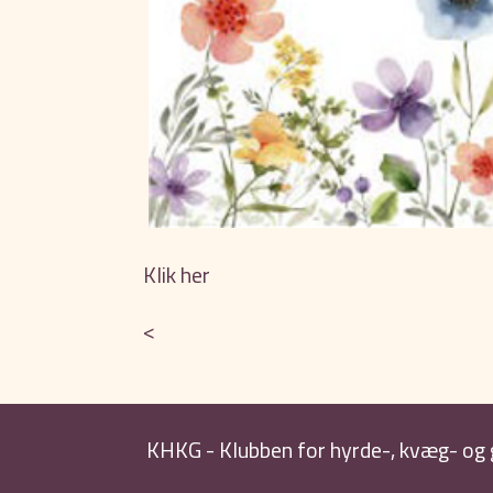
Klik her
<
KHKG - Klubben for hyrde-, kvæg- og