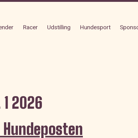
ender
Racer
Udstilling
Hundesport
Spons
 1 2026
se Hundeposten