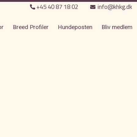
+45 40 87 18 02
info@khkg.dk
or
Breed Profiler
Hundeposten
Bliv medlem