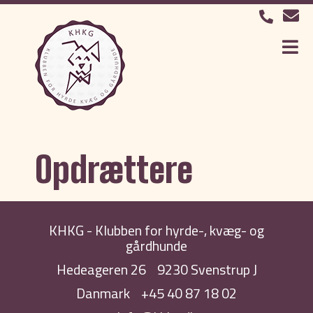
Opdrættere
KHKG - Klubben for hyrde-, kvæg- og
gårdhunde
Hedeageren 26
9230 Svenstrup J
Danmark
+45 40 87 18 02