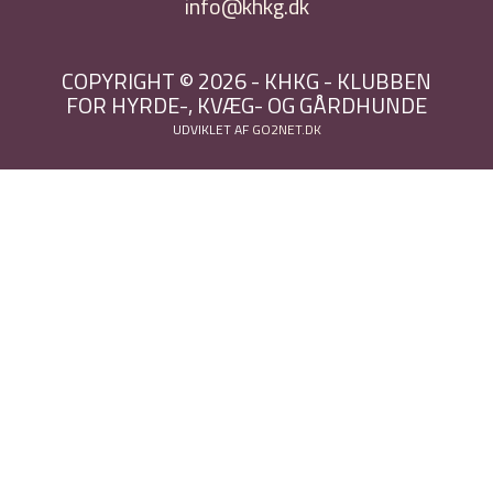
info@khkg.dk
COPYRIGHT © 2026 - KHKG - KLUBBEN
FOR HYRDE-, KVÆG- OG GÅRDHUNDE
UDVIKLET AF
GO2NET.DK