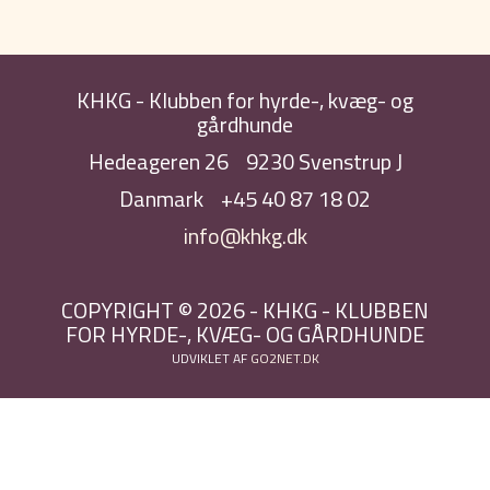
KHKG - Klubben for hyrde-, kvæg- og
gårdhunde
Hedeageren 26
9230 Svenstrup J
Danmark
+45 40 87 18 02
info@khkg.dk
COPYRIGHT © 2026 - KHKG - KLUBBEN
FOR HYRDE-, KVÆG- OG GÅRDHUNDE
UDVIKLET AF
GO2NET.DK